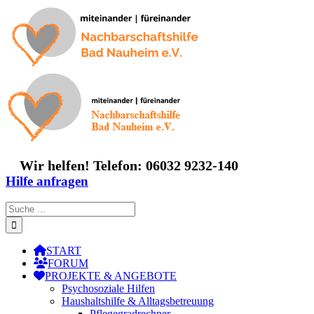
Zum
Inhalt
springen
Wir helfen! Telefon: 06032 9232-140
Hilfe anfragen
Suche
nach:
START
FORUM
PROJEKTE & ANGEBOTE
Psychosoziale Hilfen
Haushaltshilfe & Alltagsbetreuung
Pflegegradrechner