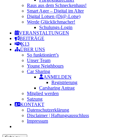
Raus aus dem Schneckenhaus!
Smart Ager – Digital im Alter
Digital Lotsen (Di@-Lotse)
Werde Glücklichmacher!
Schulungs-Login
VERANSTALTUNGEN
BEITRÄGE
K13
ÜBER UNS
So funktioniert’s
Unser Team
Young Neighbours
Car Sharing
ANMELDEN
Registrierung
Carsharing Antrag
Mitglied werden
Satzung
KONTAKT
Datenschutzerklärung
Disclaimer | Haftungsausschluss
Impressum