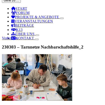
Gehe zu ...
START
FORUM
PROJEKTE & ANGEBOTE
VERANSTALTUNGEN
BEITRÄGE
K13
ÜBER UNS
Vorheriges
KONTAKT
230303 – Tarnnetze Nachbarschaftshilfe_2