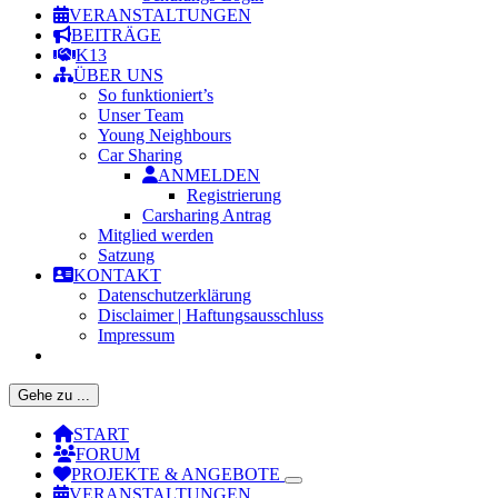
VERANSTALTUNGEN
BEITRÄGE
K13
ÜBER UNS
So funktioniert’s
Unser Team
Young Neighbours
Car Sharing
ANMELDEN
Registrierung
Carsharing Antrag
Mitglied werden
Satzung
KONTAKT
Datenschutzerklärung
Disclaimer | Haftungsausschluss
Impressum
Gehe zu ...
START
FORUM
PROJEKTE & ANGEBOTE
VERANSTALTUNGEN