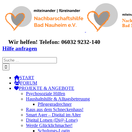
Zum
Inhalt
springen
Wir helfen! Telefon: 06032 9232-140
Hilfe anfragen
Suche
nach:
START
FORUM
PROJEKTE & ANGEBOTE
Psychosoziale Hilfen
Haushaltshilfe & Alltagsbetreuung
Pflegegradrechner
Raus aus dem Schneckenhaus!
Smart Ager – Digital im Alter
Digital Lotsen (Di@-Lotse)
Werde Glücklichmacher!
Schulungs-Login