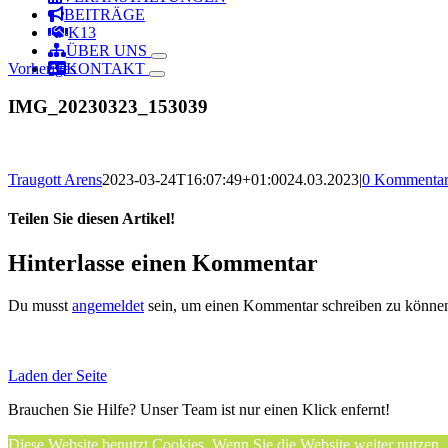
BEITRÄGE
K13
ÜBER UNS
Vorheriges
KONTAKT
IMG_20230323_153039
Traugott Arens
2023-03-24T16:07:49+01:00
24.03.2023
|
0 Kommenta
Teilen Sie diesen Artikel!
Facebook
X
Reddit
LinkedIn
WhatsApp
Telegram
Tumblr
Pinterest
Vk
Xing
Email
Hinterlasse einen Kommentar
Du musst
angemeldet
sein, um einen Kommentar schreiben zu könne
Laden der Seite
Brauchen Sie Hilfe? Unser Team ist nur einen Klick enfernt!
Diese Website benutzt Cookies. Wenn Sie die Website weiter nutzen,