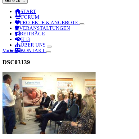
Gehe zu ...
START
FORUM
PROJEKTE & ANGEBOTE
VERANSTALTUNGEN
BEITRÄGE
K13
ÜBER UNS
Vorheriges
KONTAKT
DSC03139