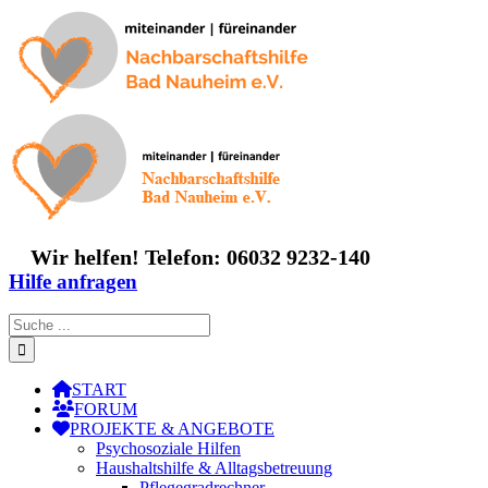
Zum
Inhalt
springen
Wir helfen! Telefon: 06032 9232-140
Hilfe anfragen
Suche
nach:
START
FORUM
PROJEKTE & ANGEBOTE
Psychosoziale Hilfen
Haushaltshilfe & Alltagsbetreuung
Pflegegradrechner