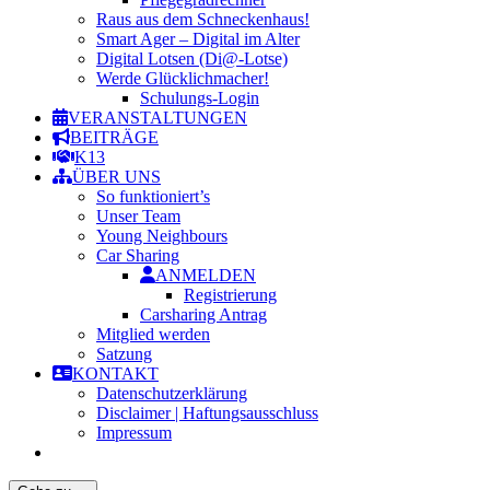
Raus aus dem Schneckenhaus!
Smart Ager – Digital im Alter
Digital Lotsen (Di@-Lotse)
Werde Glücklichmacher!
Schulungs-Login
VERANSTALTUNGEN
BEITRÄGE
K13
ÜBER UNS
So funktioniert’s
Unser Team
Young Neighbours
Car Sharing
ANMELDEN
Registrierung
Carsharing Antrag
Mitglied werden
Satzung
KONTAKT
Datenschutzerklärung
Disclaimer | Haftungsausschluss
Impressum