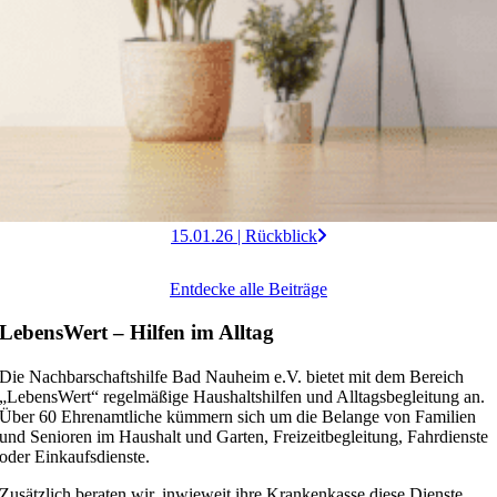
15.01.26 | Rückblick
Entdecke alle Beiträge
LebensWert – Hilfen im Alltag
Die Nachbarschaftshilfe Bad Nauheim e.V. bietet mit dem Bereich
„LebensWert“ regelmäßige Haushaltshilfen und Alltagsbegleitung an.
Über 60 Ehrenamtliche kümmern sich um die Belange von Familien
und Senioren im Haushalt und Garten, Freizeitbegleitung, Fahrdienste
oder Einkaufsdienste.
Zusätzlich beraten wir, inwieweit ihre Krankenkasse diese Dienste