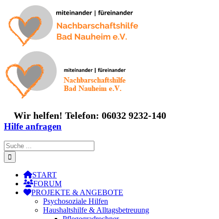
Zum
Inhalt
springen
Wir helfen! Telefon: 06032 9232-140
Hilfe anfragen
Suche
nach:
START
FORUM
PROJEKTE & ANGEBOTE
Psychosoziale Hilfen
Haushaltshilfe & Alltagsbetreuung
Pflegegradrechner