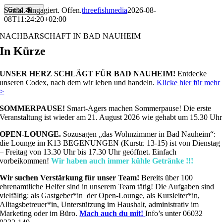
Sozial. Engagiert. Offen.
threefishmedia
2026-08-
Gehe zu ...
08T11:24:20+02:00
NACHBARSCHAFT
IN BAD NAUHEIM
In Kürze
UNSER HERZ SCHLÄGT FÜR BAD NAUHEIM!
Entdecke
unseren Codex, nach dem wir leben und handeln.
Klicke hier für mehr
>
SOMMERPAUSE!
Smart-Agers machen Sommerpause! Die erste
Veranstaltung ist wieder am 21. August 2026 wie gehabt um 15.30 Uh
OPEN-LOUNGE.
Sozusagen „das Wohnzimmer in Bad Nauheim“:
die Lounge im K13 BEGENUNGEN (Kurstr. 13-15) ist von Dienstag
– Freitag von 13.30 Uhr bis 17.30 Uhr geöffnet. Einfach
vorbeikommen!
Wir haben auch immer kühle Getränke !!!
Wir suchen Verstärkung für unser Team!
Bereits über 100
ehrenamtliche Helfer sind in unserem Team tätig! Die Aufgaben sind
vielfältig: als Gastgeber*in der Open-Lounge, als Kursleiter*in,
Alltagsbetreuer*in, Unterstützung im Haushalt, administrativ im
Marketing oder im Büro.
Mach auch du mit!
Info’s unter 06032