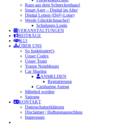
Raus aus dem Schneckenhaus!
Smart Ager – Digital im Alter
Digital Lotsen (Di@-Lotse)
Werde Glücklichmacher!
Schulungs-Login
VERANSTALTUNGEN
BEITRÄGE
K13
ÜBER UNS
So funktioniert’s
Unser Codex
Unser Team
Young Neighbours
Car Sharing
ANMELDEN
Registrierung
Carsharing Antrag
Mitglied werden
Satzung
KONTAKT
Datenschutzerklärung
Disclaimer | Haftungsausschluss
Impressum