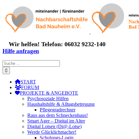
Zum
Inhalt
springen
Wir helfen! Telefon: 06032 9232-140
Hilfe anfragen
Suche
nach:
START
FORUM
PROJEKTE & ANGEBOTE
Psychosoziale Hilfen
Haushaltshilfe & Alltagsbetreuung
Pflegegradrechner
Raus aus dem Schneckenhaus!
Smart Ager – Digital im Alter
Digital Lotsen (Di@-Lotse)
Werde Glücklichmacher!
Schulungs-Login