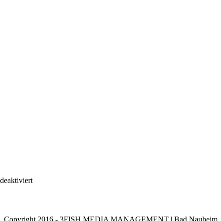
für
eaktiviert
DSC03195
Copyright 2016 - 3FISH MEDIA MANAGEMENT | Bad Nauheim