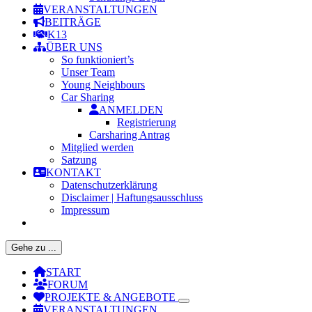
VERANSTALTUNGEN
BEITRÄGE
K13
ÜBER UNS
So funktioniert’s
Unser Team
Young Neighbours
Car Sharing
ANMELDEN
Registrierung
Carsharing Antrag
Mitglied werden
Satzung
KONTAKT
Datenschutzerklärung
Disclaimer | Haftungsausschluss
Impressum
Gehe zu ...
START
FORUM
PROJEKTE & ANGEBOTE
VERANSTALTUNGEN