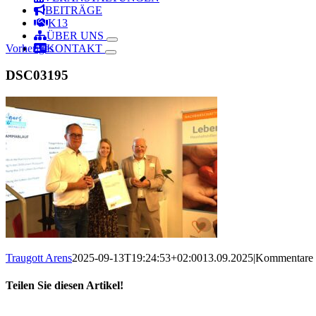
BEITRÄGE
K13
ÜBER UNS
Vorheriges
KONTAKT
DSC03195
Traugott Arens
2025-09-13T19:24:53+02:00
13.09.2025
|
Kommentare d
Teilen Sie diesen Artikel!
Facebook
X
Reddit
LinkedIn
WhatsApp
Telegram
Tumblr
Pinterest
Vk
Xing
Email