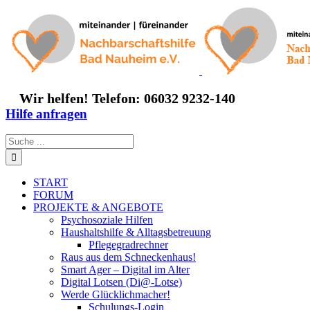
Zum
Inhalt
springen
Wir helfen! Telefon: 06032 9232-140
Hilfe anfragen
Suche
nach:
START
FORUM
PROJEKTE & ANGEBOTE
Psychosoziale Hilfen
Haushaltshilfe & Alltagsbetreuung
Pflegegradrechner
Raus aus dem Schneckenhaus!
Smart Ager – Digital im Alter
Digital Lotsen (Di@-Lotse)
Werde Glücklichmacher!
Schulungs-Login