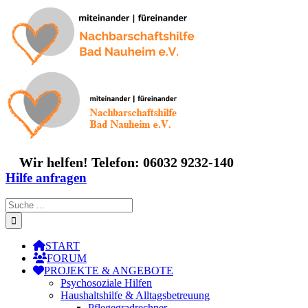
Zum
Inhalt
springen
Wir helfen! Telefon: 06032 9232-140
Hilfe anfragen
Suche
nach:
START
FORUM
PROJEKTE & ANGEBOTE
Psychosoziale Hilfen
Haushaltshilfe & Alltagsbetreuung
Pflegegradrechner