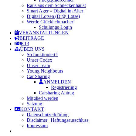
Raus aus dem Schneckenhaus!
Smart Ager – Digital im Alter
Digital Lotsen (Di@-Lotse)
Werde Glücklichmacher!
Schulungs-Login
VERANSTALTUNGEN
BEITRÄGE
K13
ÜBER UNS
So funktioniert’s
Unser Codex
Unser Team
Young Neighbours
Car Sharing
ANMELDEN
Registrierung
Carsharing Antrag
Mitglied werden
Satzung
KONTAKT
Datenschutzerklärung
Disclaimer | Haftungsausschluss
Impressum