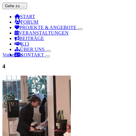
Gehe zu ...
START
FORUM
PROJEKTE & ANGEBOTE
VERANSTALTUNGEN
BEITRÄGE
K13
ÜBER UNS
Vorheriges
KONTAKT
4