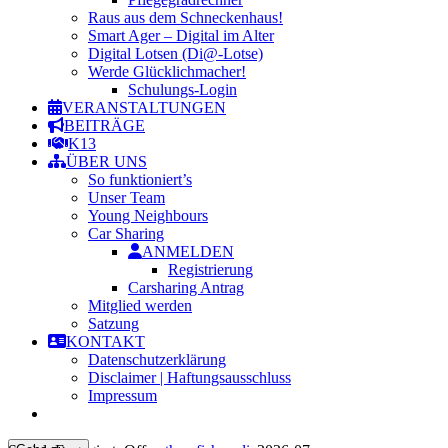
Raus aus dem Schneckenhaus!
Smart Ager – Digital im Alter
Digital Lotsen (Di@-Lotse)
Werde Glücklichmacher!
Schulungs-Login
VERANSTALTUNGEN
BEITRÄGE
K13
ÜBER UNS
So funktioniert’s
Unser Team
Young Neighbours
Car Sharing
ANMELDEN
Registrierung
Carsharing Antrag
Mitglied werden
Satzung
KONTAKT
Datenschutzerklärung
Disclaimer | Haftungsausschluss
Impressum