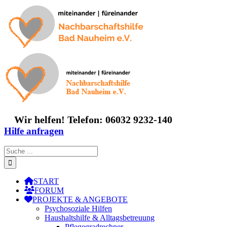
Zum
Inhalt
springen
Wir helfen! Telefon: 06032 9232-140
Hilfe anfragen
Suche
nach:
START
FORUM
PROJEKTE & ANGEBOTE
Psychosoziale Hilfen
Haushaltshilfe & Alltagsbetreuung
Pflegegradrechner