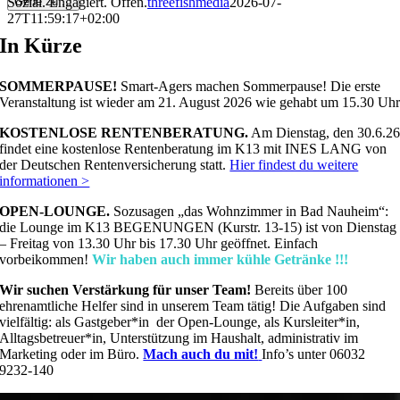
Sozial. Engagiert. Offen.
threefishmedia
2026-07-
Gehe zu ...
27T11:59:17+02:00
In Kürze
SOMMERPAUSE!
Smart-Agers machen Sommerpause! Die erste
Veranstaltung ist wieder am 21. August 2026 wie gehabt um 15.30 Uh
KOSTENLOSE RENTENBERATUNG.
Am Dienstag, den 30.6.2
findet eine kostenlose Rentenberatung im K13 mit INES LANG von
der Deutschen Rentenversicherung statt.
Hier findest du weitere
informationen >
OPEN-LOUNGE.
Sozusagen „das Wohnzimmer in Bad Nauheim“:
die Lounge im K13 BEGENUNGEN (Kurstr. 13-15) ist von Dienstag
– Freitag von 13.30 Uhr bis 17.30 Uhr geöffnet. Einfach
vorbeikommen!
Wir haben auch immer kühle Getränke !!!
Wir suchen Verstärkung für unser Team!
Bereits über 100
ehrenamtliche Helfer sind in unserem Team tätig! Die Aufgaben sind
vielfältig: als Gastgeber*in der Open-Lounge, als Kursleiter*in,
Alltagsbetreuer*in, Unterstützung im Haushalt, administrativ im
Marketing oder im Büro.
Mach auch du mit!
Info’s unter 06032
9232-140