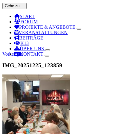
Gehe zu ...
START
FORUM
PROJEKTE & ANGEBOTE
VERANSTALTUNGEN
BEITRÄGE
K13
ÜBER UNS
Vorheriges
KONTAKT
IMG_20251225_123859