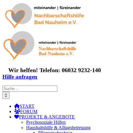
Zum
Inhalt
springen
Wir helfen! Telefon: 06032 9232-140
Hilfe anfragen
Suche
nach:
START
FORUM
PROJEKTE & ANGEBOTE
Psychosoziale Hilfen
Haushaltshilfe & Alltagsbetreuung
Pflegegradrechner