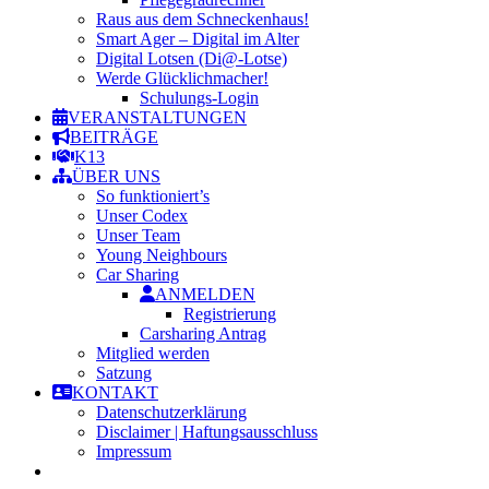
Raus aus dem Schneckenhaus!
Smart Ager – Digital im Alter
Digital Lotsen (Di@-Lotse)
Werde Glücklichmacher!
Schulungs-Login
VERANSTALTUNGEN
BEITRÄGE
K13
ÜBER UNS
So funktioniert’s
Unser Codex
Unser Team
Young Neighbours
Car Sharing
ANMELDEN
Registrierung
Carsharing Antrag
Mitglied werden
Satzung
KONTAKT
Datenschutzerklärung
Disclaimer | Haftungsausschluss
Impressum