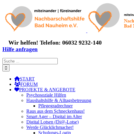
Zum
Inhalt
springen
Wir helfen! Telefon: 06032 9232-140
Hilfe anfragen
Suche
nach:
START
FORUM
PROJEKTE & ANGEBOTE
Psychosoziale Hilfen
Haushaltshilfe & Alltagsbetreuung
Pflegegradrechner
Raus aus dem Schneckenhaus!
Smart Ager – Digital im Alter
Digital Lotsen (Di@-Lotse)
Werde Glücklichmacher!
Schulungs-Login