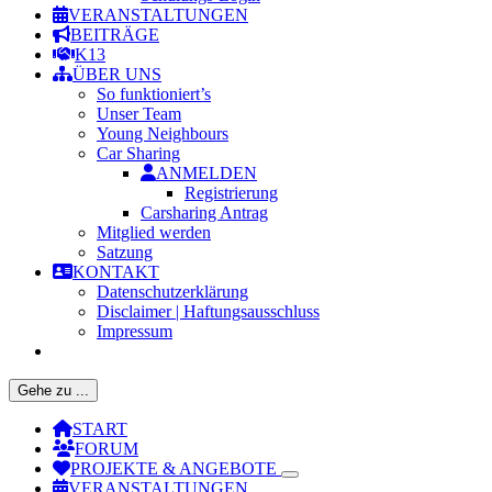
VERANSTALTUNGEN
BEITRÄGE
K13
ÜBER UNS
So funktioniert’s
Unser Team
Young Neighbours
Car Sharing
ANMELDEN
Registrierung
Carsharing Antrag
Mitglied werden
Satzung
KONTAKT
Datenschutzerklärung
Disclaimer | Haftungsausschluss
Impressum
Gehe zu ...
START
FORUM
PROJEKTE & ANGEBOTE
VERANSTALTUNGEN