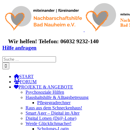
Zum
Inhalt
springen
Wir helfen! Telefon: 06032 9232-140
Hilfe anfragen
Suche
nach:
START
FORUM
PROJEKTE & ANGEBOTE
Psychosoziale Hilfen
Haushaltshilfe & Alltagsbetreuung
Pflegegradrechner
Raus aus dem Schneckenhaus!
Smart Ager – Digital im Alter
Digital Lotsen (Di@-Lotse)
Werde Glücklichmacher!
Schulungs-Login