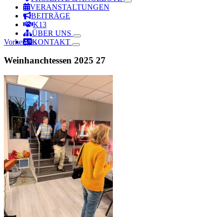
VERANSTALTUNGEN
BEITRÄGE
K13
ÜBER UNS
Vorheriges
KONTAKT
Weinhanchtessen 2025 27