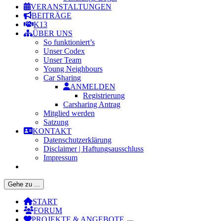
VERANSTALTUNGEN
BEITRÄGE
K13
ÜBER UNS
So funktioniert’s
Unser Codex
Unser Team
Young Neighbours
Car Sharing
ANMELDEN
Registrierung
Carsharing Antrag
Mitglied werden
Satzung
KONTAKT
Datenschutzerklärung
Disclaimer | Haftungsausschluss
Impressum
Gehe zu ...
START
FORUM
PROJEKTE & ANGEBOTE