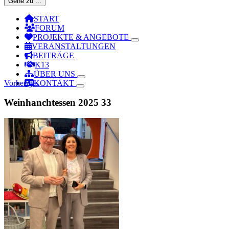
Gehe zu ...
START
FORUM
PROJEKTE & ANGEBOTE
VERANSTALTUNGEN
BEITRÄGE
K13
ÜBER UNS
Vorheriges
KONTAKT
Weinhanchtessen 2025 33