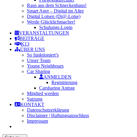
Raus aus dem Schneckenhaus!
Smart Ager – Digital im Alter
Digital Lotsen (Di@-Lotse)
Werde Glücklichmacher!
Schulungs-Login
VERANSTALTUNGEN
BEITRÄGE
K13
ÜBER UNS
So funktioniert’s
Unser Team
Young Neighbours
Car Sharing
ANMELDEN
Registrierung
Carsharing Antrag
Mitglied werden
Satzung
KONTAKT
Datenschutzerklärung
Disclaimer | Haftungsausschluss
Impressum