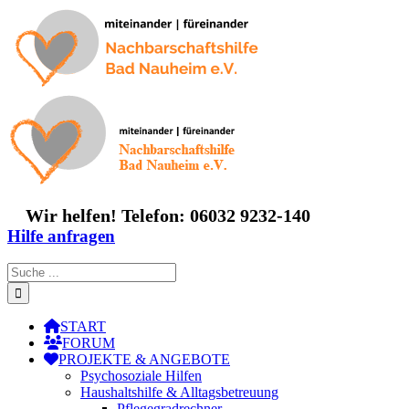
Zum
Inhalt
springen
Wir helfen! Telefon: 06032 9232-140
Hilfe anfragen
Suche
nach:
START
FORUM
PROJEKTE & ANGEBOTE
Psychosoziale Hilfen
Haushaltshilfe & Alltagsbetreuung
Pflegegradrechner