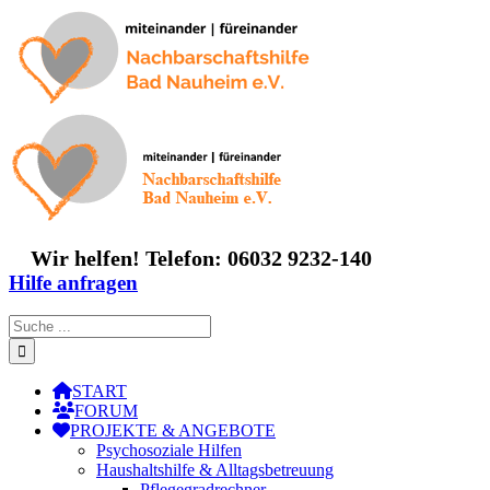
Zum
Inhalt
springen
Wir helfen! Telefon: 06032 9232-140
Hilfe anfragen
Suche
nach:
START
FORUM
PROJEKTE & ANGEBOTE
Psychosoziale Hilfen
Haushaltshilfe & Alltagsbetreuung
Pflegegradrechner