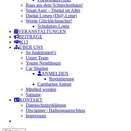
Raus aus dem Schneckenhaus!
Smart Ager – Digital im Alter
Digital Lotsen (Di@-Lotse)
Werde Glücklichmacher!
Schulungs-Login
VERANSTALTUNGEN
BEITRÄGE
K13
ÜBER UNS
So funktioniert’s
Unser Team
Young Neighbours
Car Sharing
ANMELDEN
Registrierung
Carsharing Antrag
Mitglied werden
Satzung
KONTAKT
Datenschutzerklärung
Disclaimer | Haftungsausschluss
Impressum