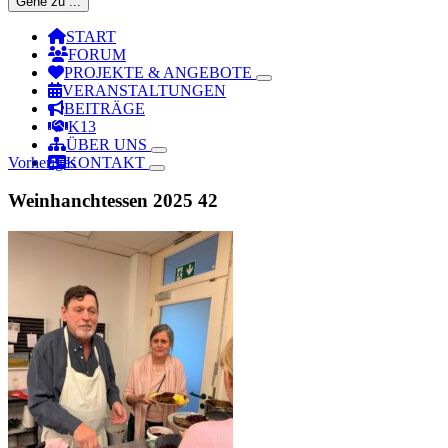
Gehe zu ...
START
FORUM
PROJEKTE & ANGEBOTE
VERANSTALTUNGEN
BEITRÄGE
K13
ÜBER UNS
Vorheriges
KONTAKT
Weinhanchtessen 2025 42