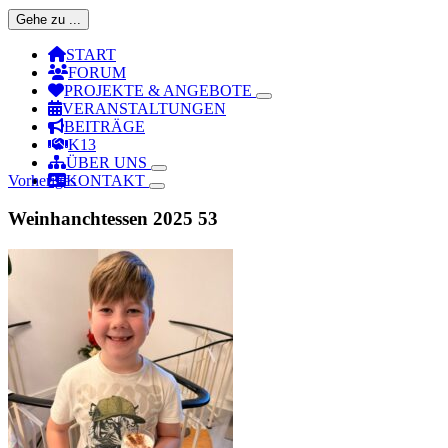
Gehe zu ...
START
FORUM
PROJEKTE & ANGEBOTE
VERANSTALTUNGEN
BEITRÄGE
K13
ÜBER UNS
Vorheriges
KONTAKT
Weinhanchtessen 2025 53