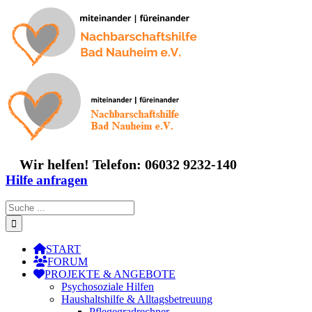
Zum
Inhalt
springen
Wir helfen! Telefon: 06032 9232-140
Hilfe anfragen
Suche
nach:
START
FORUM
PROJEKTE & ANGEBOTE
Psychosoziale Hilfen
Haushaltshilfe & Alltagsbetreuung
Pflegegradrechner