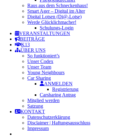
Raus aus dem Schneckenhaus!
Smart Ager – Digital im Alter
Digital Lotsen (Di@-Lotse)
Werde Glücklichmacher!
Schulungs-Login
VERANSTALTUNGEN
BEITRÄGE
K13
ÜBER UNS
So funktioniert’s
Unser Codex
Unser Team
Young Neighbours
Car Sharing
ANMELDEN
Registrierung
Carsharing Antrag
Mitglied werden
Satzung
KONTAKT
Datenschutzerklärung
Disclaimer | Haftungsausschluss
Impressum