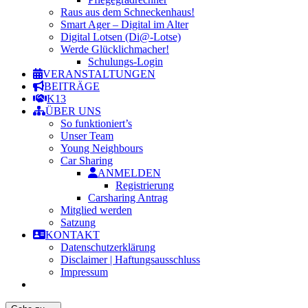
Raus aus dem Schneckenhaus!
Smart Ager – Digital im Alter
Digital Lotsen (Di@-Lotse)
Werde Glücklichmacher!
Schulungs-Login
VERANSTALTUNGEN
BEITRÄGE
K13
ÜBER UNS
So funktioniert’s
Unser Team
Young Neighbours
Car Sharing
ANMELDEN
Registrierung
Carsharing Antrag
Mitglied werden
Satzung
KONTAKT
Datenschutzerklärung
Disclaimer | Haftungsausschluss
Impressum