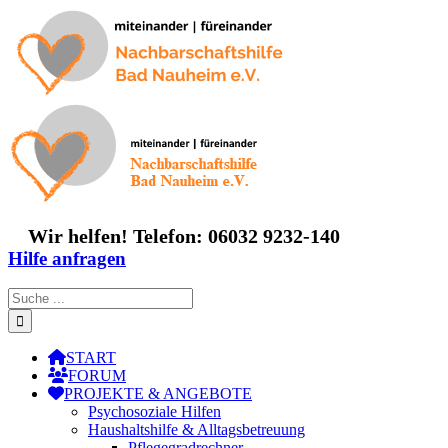
Zum
Inhalt
springen
Wir helfen! Telefon: 06032 9232-140
Hilfe anfragen
Suche
nach:
START
FORUM
PROJEKTE & ANGEBOTE
Psychosoziale Hilfen
Haushaltshilfe & Alltagsbetreuung
Pflegegradrechner