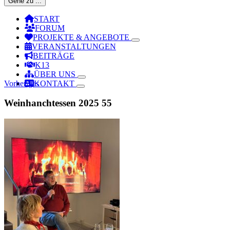
Gehe zu ...
START
FORUM
PROJEKTE & ANGEBOTE
VERANSTALTUNGEN
BEITRÄGE
K13
ÜBER UNS
Vorheriges
KONTAKT
Weinhanchtessen 2025 55