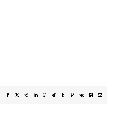
Facebook
X
Reddit
LinkedIn
WhatsApp
Telegram
Tumblr
Pinterest
Vk
Xing
Email