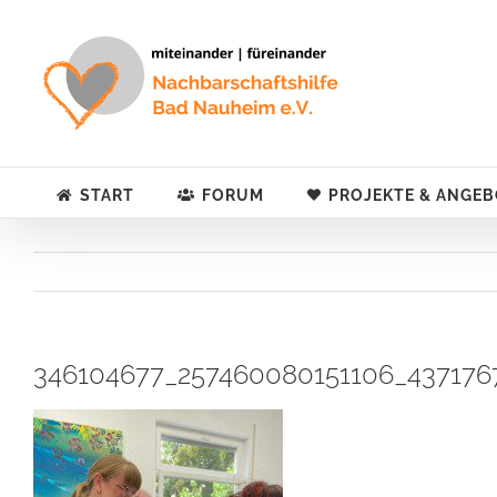
Zum
Inhalt
springen
START
FORUM
PROJEKTE & ANGEB
346104677_257460080151106_43717