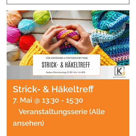
Strick- & Häkeltreff
7. Mai @ 13:30
-
15:30
Veranstaltungsserie
(Alle
ansehen)