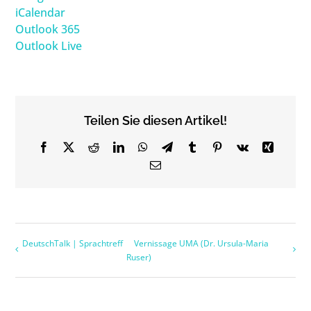
iCalendar
Outlook 365
Outlook Live
Teilen Sie diesen Artikel!
Facebook
X
Reddit
LinkedIn
WhatsApp
Telegram
Tumblr
Pinterest
Vk
Xing
Email
DeutschTalk | Sprachtreff
Vernissage UMA (Dr. Ursula-Maria
Ruser)