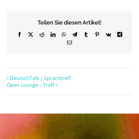
Teilen Sie diesen Artikel!
Facebook
X
Reddit
LinkedIn
WhatsApp
Telegram
Tumblr
Pinterest
Vk
Xing
Email
DeutschTalk | Sprachtreff
Open Lounge – Treff