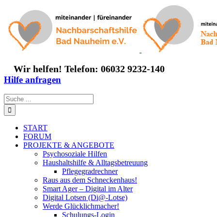
Zum
Inhalt
springen
Wir helfen! Telefon: 06032 9232-140
Hilfe anfragen
Suche
nach:
START
FORUM
PROJEKTE & ANGEBOTE
Psychosoziale Hilfen
Haushaltshilfe & Alltagsbetreuung
Pflegegradrechner
Raus aus dem Schneckenhaus!
Smart Ager – Digital im Alter
Digital Lotsen (Di@-Lotse)
Werde Glücklichmacher!
Schulungs-Login