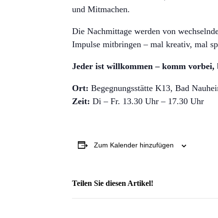
und Mitmachen.
Die Nachmittage werden von wechselnden
Impulse mitbringen – mal kreativ, mal sp
Jeder ist willkommen – komm vorbei, b
Ort:
Begegnungsstätte K13, Bad Nauheim
Zeit:
Di – Fr. 13.30 Uhr – 17.30 Uhr
Zum Kalender hinzufügen
Teilen Sie diesen Artikel!
Facebook
X
Reddit
LinkedIn
WhatsApp
Telegram
Tumblr
Pinterest
Vk
Xing
Email