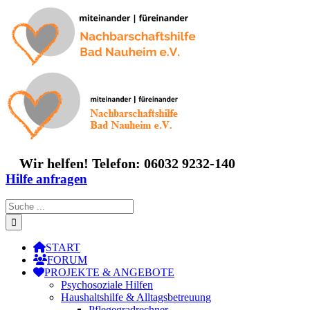
Zum
Inhalt
springen
Wir helfen! Telefon: 06032 9232-140
Hilfe anfragen
Suche
nach:
START
FORUM
PROJEKTE & ANGEBOTE
Psychosoziale Hilfen
Haushaltshilfe & Alltagsbetreuung
Pflegegradrechner