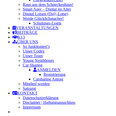
Raus aus dem Schneckenhaus!
Smart Ager – Digital im Alter
Digital Lotsen (Di@-Lotse)
Werde Glücklichmacher!
Schulungs-Login
VERANSTALTUNGEN
BEITRÄGE
K13
ÜBER UNS
So funktioniert’s
Unser Codex
Unser Team
Young Neighbours
Car Sharing
ANMELDEN
Registrierung
Carsharing Antrag
Mitglied werden
Satzung
KONTAKT
Datenschutzerklärung
Disclaimer | Haftungsausschluss
Impressum