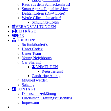
Raus aus dem Schneckenhaus!
Smart Ager – Digital im Alter
Digital Lotsen (Di@-Lotse)
Werde Glücklichmacher!
Schulungs-Login
VERANSTALTUNGEN
BEITRÄGE
K13
ÜBER UNS
So funktioniert’s
Unser Codex
Unser Team
Young Neighbours
Car Sharing
ANMELDEN
Registrierung
Carsharing Antrag
Mitglied werden
Satzung
KONTAKT
Datenschutzerklärung
Disclaimer | Haftungsausschluss
Impressum