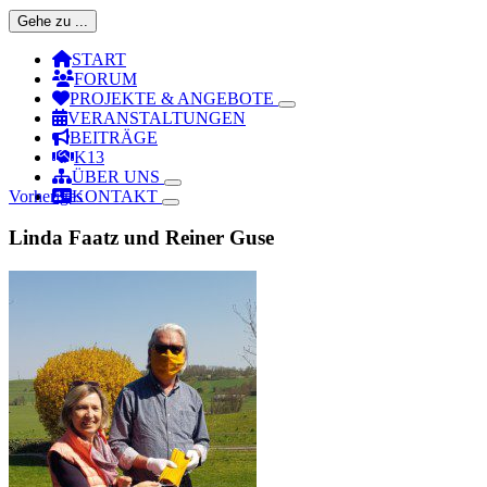
Gehe zu ...
START
FORUM
PROJEKTE & ANGEBOTE
VERANSTALTUNGEN
BEITRÄGE
K13
ÜBER UNS
Vorheriges
KONTAKT
Linda Faatz und Reiner Guse