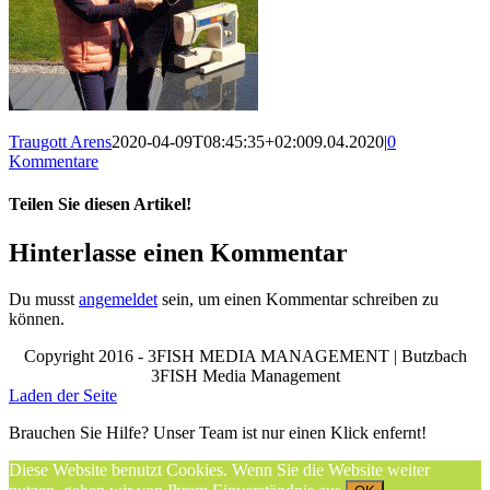
Traugott Arens
2020-04-09T08:45:35+02:00
9.04.2020
|
0
Kommentare
Teilen Sie diesen Artikel!
Facebook
X
Reddit
LinkedIn
WhatsApp
Telegram
Tumblr
Pinterest
Vk
Xing
Email
Hinterlasse einen Kommentar
Du musst
angemeldet
sein, um einen Kommentar schreiben zu
können.
Copyright 2016 - 3FISH MEDIA MANAGEMENT | Butzbach
3FISH Media Management
Laden der Seite
Brauchen Sie Hilfe? Unser Team ist nur einen Klick enfernt!
Diese Website benutzt Cookies. Wenn Sie die Website weiter