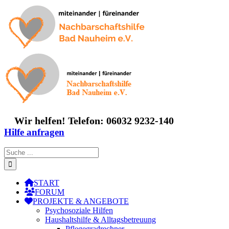
Zum
Inhalt
springen
Wir helfen! Telefon: 06032 9232-140
Hilfe anfragen
Suche
nach:
START
FORUM
PROJEKTE & ANGEBOTE
Psychosoziale Hilfen
Haushaltshilfe & Alltagsbetreuung
Pflegegradrechner