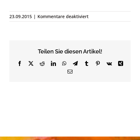
für
23.09.2015
|
Kommentare deaktiviert
mission
Teilen Sie diesen Artikel!
Facebook
X
Reddit
LinkedIn
WhatsApp
Telegram
Tumblr
Pinterest
Vk
Xing
Email