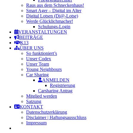
Raus aus dem Schneckenhaus!
Smart Ager – Digital im Alter
Digital Lotsen (Di@-Lotse)
Werde Glücklichmacher!
Schulungs-Login
VERANSTALTUNGEN
BEITRÄGE
K13
ÜBER UNS
So funktioniert’s
Unser Codex
Unser Team
Young Neighbours
Car Sharing
ANMELDEN
Registrierung
Carsharing Antrag
Mitglied werden
Satzung
KONTAKT
Datenschutzerklärung
Disclaimer | Haftungsausschluss
Impressum