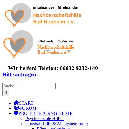
Zum
Inhalt
springen
Wir helfen! Telefon: 06032 9232-140
Hilfe anfragen
Suche
nach:
START
FORUM
PROJEKTE & ANGEBOTE
Psychosoziale Hilfen
Haushaltshilfe & Alltagsbetreuung
Pflegegradrechner