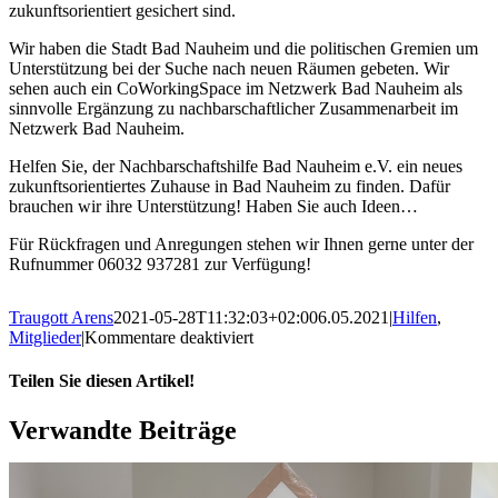
zukunftsorientiert gesichert sind.
Wir haben die Stadt Bad Nauheim und die politischen Gremien um
Unterstützung bei der Suche nach neuen Räumen gebeten. Wir
sehen auch ein CoWorkingSpace im Netzwerk Bad Nauheim als
sinnvolle Ergänzung zu nachbarschaftlicher Zusammenarbeit im
Netzwerk Bad Nauheim.
Helfen Sie, der Nachbarschaftshilfe Bad Nauheim e.V. ein neues
zukunftsorientiertes Zuhause in Bad Nauheim zu finden. Dafür
brauchen wir ihre Unterstützung! Haben Sie auch Ideen…
Für Rückfragen und Anregungen stehen wir Ihnen gerne unter der
Rufnummer 06032 937281 zur Verfügung!
Traugott Arens
2021-05-28T11:32:03+02:00
6.05.2021
|
Hilfen
,
für
Mitglieder
|
Kommentare deaktiviert
Nachbarschaftshilfe
sucht
Teilen Sie diesen Artikel!
neue
Räume!
Facebook
X
Reddit
LinkedIn
WhatsApp
Telegram
Tumblr
Pinterest
Vk
Xing
Email
Verwandte Beiträge