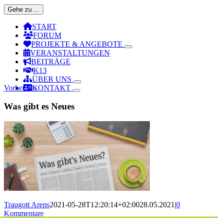
Gehe zu ...
START
FORUM
PROJEKTE & ANGEBOTE
VERANSTALTUNGEN
BEITRÄGE
K13
ÜBER UNS
Vorheriges
KONTAKT
Was gibt es Neues
Traugott Arens
2021-05-28T12:20:14+02:00
28.05.2021
|
0
Kommentare