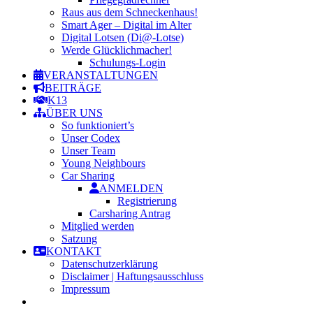
Raus aus dem Schneckenhaus!
Smart Ager – Digital im Alter
Digital Lotsen (Di@-Lotse)
Werde Glücklichmacher!
Schulungs-Login
VERANSTALTUNGEN
BEITRÄGE
K13
ÜBER UNS
So funktioniert’s
Unser Codex
Unser Team
Young Neighbours
Car Sharing
ANMELDEN
Registrierung
Carsharing Antrag
Mitglied werden
Satzung
KONTAKT
Datenschutzerklärung
Disclaimer | Haftungsausschluss
Impressum