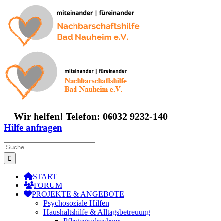
Zum
Inhalt
springen
Wir helfen! Telefon: 06032 9232-140
Hilfe anfragen
Suche
nach:
START
FORUM
PROJEKTE & ANGEBOTE
Psychosoziale Hilfen
Haushaltshilfe & Alltagsbetreuung
Pflegegradrechner