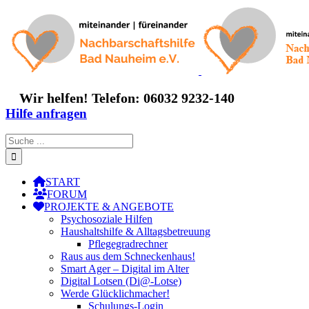
Zum
Inhalt
springen
Wir helfen! Telefon: 06032 9232-140
Hilfe anfragen
Suche
nach:
START
FORUM
PROJEKTE & ANGEBOTE
Psychosoziale Hilfen
Haushaltshilfe & Alltagsbetreuung
Pflegegradrechner
Raus aus dem Schneckenhaus!
Smart Ager – Digital im Alter
Digital Lotsen (Di@-Lotse)
Werde Glücklichmacher!
Schulungs-Login