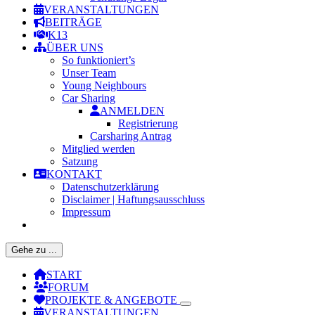
VERANSTALTUNGEN
BEITRÄGE
K13
ÜBER UNS
So funktioniert’s
Unser Team
Young Neighbours
Car Sharing
ANMELDEN
Registrierung
Carsharing Antrag
Mitglied werden
Satzung
KONTAKT
Datenschutzerklärung
Disclaimer | Haftungsausschluss
Impressum
Gehe zu ...
START
FORUM
PROJEKTE & ANGEBOTE
VERANSTALTUNGEN