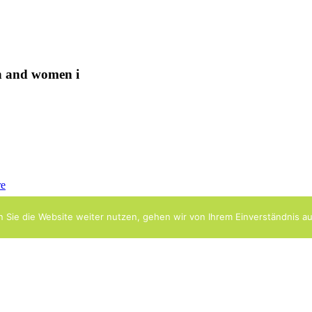
n and women i
re
 Sie die Website weiter nutzen, gehen wir von Ihrem Einverständnis au
n.
Copyright 2016 - 3FISH MEDIA MANAGEMENT | Bad Nauheim
3FISH Media Management