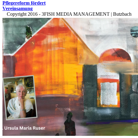
Pflegereform fördert
Vereinsamung
Copyright 2016 - 3FISH MEDIA MANAGEMENT | Butzbach
3FISH Media Management
Laden der Seite
Brauchen Sie Hilfe? Unser Team ist nur einen Klick enfernt!
Diese Website benutzt Cookies. Wenn Sie die Website weiter
nutzen, gehen wir von Ihrem Einverständnis aus.
OK
Datenschutzerklärung
Nach
oben