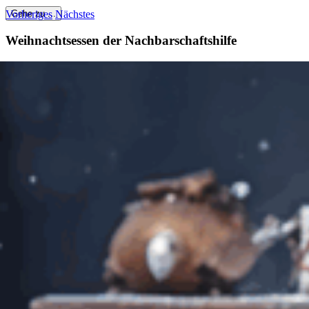
Vorheriges
Nächstes
Gehe zu ...
Weihnachtsessen der Nachbarschaftshilfe