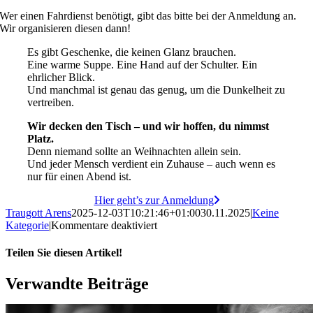
Wer einen Fahrdienst benötigt, gibt das bitte bei der Anmeldung an.
Wir organisieren diesen dann!
Es gibt Geschenke, die keinen Glanz brauchen.
Eine warme Suppe. Eine Hand auf der Schulter. Ein
ehrlicher Blick.
Und manchmal ist genau das genug, um die Dunkelheit zu
vertreiben.
Wir decken den Tisch – und wir hoffen, du nimmst
Platz.
Denn niemand sollte an Weihnachten allein sein.
Und jeder Mensch verdient ein Zuhause – auch wenn es
nur für einen Abend ist.
Hier geht’s zur Anmeldung
Traugott Arens
2025-12-03T10:21:46+01:00
30.11.2025
|
Keine
für
Kategorie
|
Kommentare deaktiviert
Weihnachtsessen
der
Teilen Sie diesen Artikel!
Nachbarschaftshilfe
Facebook
X
Reddit
LinkedIn
WhatsApp
Telegram
Tumblr
Pinterest
Vk
Xing
Email
Verwandte Beiträge