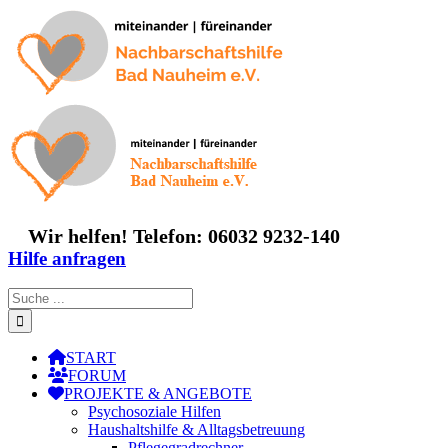
Zum
Inhalt
springen
Wir helfen! Telefon: 06032 9232-140
Hilfe anfragen
Suche
nach:
START
FORUM
PROJEKTE & ANGEBOTE
Psychosoziale Hilfen
Haushaltshilfe & Alltagsbetreuung
Pflegegradrechner