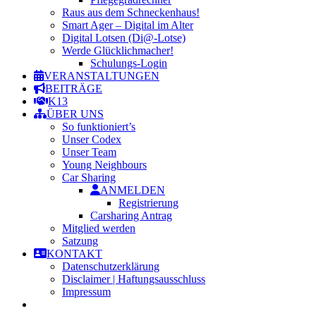
Raus aus dem Schneckenhaus!
Smart Ager – Digital im Alter
Digital Lotsen (Di@-Lotse)
Werde Glücklichmacher!
Schulungs-Login
VERANSTALTUNGEN
BEITRÄGE
K13
ÜBER UNS
So funktioniert’s
Unser Codex
Unser Team
Young Neighbours
Car Sharing
ANMELDEN
Registrierung
Carsharing Antrag
Mitglied werden
Satzung
KONTAKT
Datenschutzerklärung
Disclaimer | Haftungsausschluss
Impressum