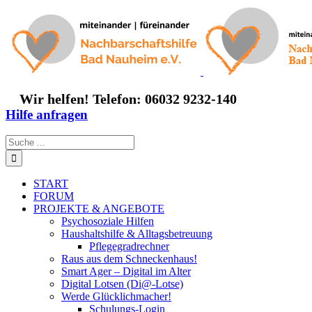
Zum
Inhalt
springen
Wir helfen! Telefon: 06032 9232-140
Hilfe anfragen
Suche
nach:
START
FORUM
PROJEKTE & ANGEBOTE
Psychosoziale Hilfen
Haushaltshilfe & Alltagsbetreuung
Pflegegradrechner
Raus aus dem Schneckenhaus!
Smart Ager – Digital im Alter
Digital Lotsen (Di@-Lotse)
Werde Glücklichmacher!
Schulungs-Login