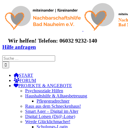
Zum
Inhalt
springen
Wir helfen! Telefon: 06032 9232-140
Hilfe anfragen
Suche
nach:
START
FORUM
PROJEKTE & ANGEBOTE
Psychosoziale Hilfen
Haushaltshilfe & Alltagsbetreuung
Pflegegradrechner
Raus aus dem Schneckenhaus!
Smart Ager – Digital im Alter
Digital Lotsen (Di@-Lotse)
Werde Glücklichmacher!
Schulungs-Login