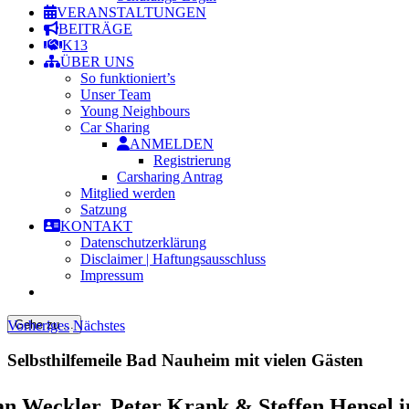
VERANSTALTUNGEN
BEITRÄGE
K13
ÜBER UNS
So funktioniert’s
Unser Team
Young Neighbours
Car Sharing
ANMELDEN
Registrierung
Carsharing Antrag
Mitglied werden
Satzung
KONTAKT
Datenschutzerklärung
Disclaimer | Haftungsausschluss
Impressum
Vorheriges
Nächstes
Gehe zu ...
Selbsthilfemeile Bad Nauheim mit vielen Gästen
an Weckler, Peter Krank & Steffen Hensel i