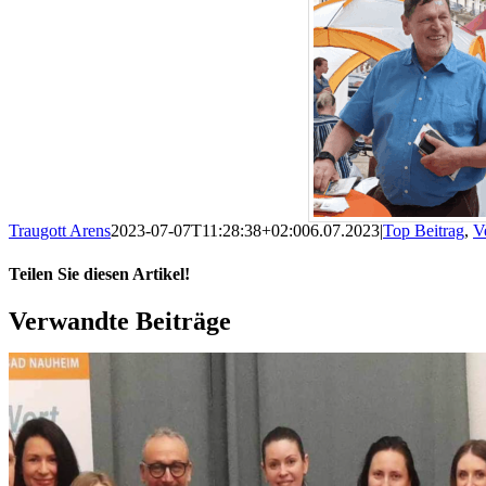
Traugott Arens
2023-07-07T11:28:38+02:00
6.07.2023
|
Top Beitrag
,
V
Teilen Sie diesen Artikel!
Facebook
X
Reddit
LinkedIn
WhatsApp
Telegram
Tumblr
Pinterest
Vk
Xing
Email
Verwandte Beiträge